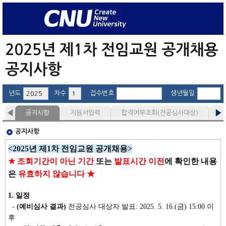
2025년 제1차 전임교원 공개채용 
공지사항
년도
차수
접수번호
생년월일
공지사항
지원서입력
합격여부조회(전공심사대상)
합
공지사항
1
<2025
년 제
1
차 전임교원 공개채용
>
★
조회기간이 아닌 기간
또는
발표시간 이전
에 확인한 내용
은
유효하지 않습니다
★
1. 일정
-
(예비심사 결과)
전공심사 대상자 발표: 2025. 5. 16.(금) 15:00 이
후