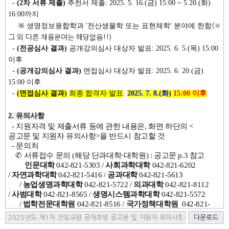
-
(2차 서류 제출)
추천서
제출: 2025. 5. 16.(금) 15:00 ~
5.20.(화)
16:00까지
※ 생명정보융합학과 '전산생물학 또는 표현체학
' 분야에 한함
(※
그 외 다른 채용분야는 해당없음!!)
-
(전공심사 결과)
공개강의심사 대상자 발표
: 2025. 6. 5.(목) 15:00
이후
-
(공개강의심사 결과)
면접심사 대상자 발표: 2025. 6. 20.(금)
15:00 이후
-
(면접심사 결과)
최종 합격자 발표
:
2025. 7. 8.(화)
15:00 이후
2. 유의사항
-
지원자격 및 제출서류 등에 관한 내용은
,
화면 하단의
<
공고문
및 지원자 유의사항
>
을 반드시 참고할 것
-
문의처
✆
서류접수 문의
(
해당 단과대학·대학원
) :
공고문
p.3
참고
인문대학
042-821-5303 /
사회과학대학
042-821-6202
/
자연과학대학
042-821-5416 /
공과대학
042-821-5613
/
농업생명과학대학
042-821-5722 /
의과대학
042-821-8112
/
사범대학
042-821-8565 /
생명시스템과학대학
042-821-5572
/
법학전문대학원
042-821-8516 /
국가정책대학원
042-821-
8027
다운로드
✆
분야별 지원자격
,
추가제출서류 등 문의
(
해당 학과·부·교실
)